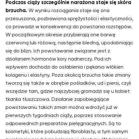
Podczas ciąży szczególnie narażona staje się skóra
brzucha.
W wyniku rozciągania staje się ona
przesuszona, pozbawiona sprężystości i elastyczności,
co prowadzi w konsekwencji do powstania rozstępów.
W początkowym okresie przybierają one barwę
czerwoną lub różową, następnie bledną, upodobniając
się do blizn. Ich powstawanie związane jest z
działaniem hormonów kory nadnerczy. Pod ich
wpływem dochodzi do osłabienia i pękania włókien
kolagenu i elastyny. Poza okolicą brzucha takie zmiany
tworzą się także w obrębie pośladków, ud i piersi, czyli
wszędzie tam, gdzie najszybciej gromadzi się u kobiet
tkanka tłuszczowa. Działanie zapobiegające
powstawaniu takich zmian można wdrożyć już w
pierwszych tygodniach ciąży, poprzez stosowanie
odpowiednich preparatów pielęgnacyjnych. Są to
kosmetyki, które pobudzają fibroblasty, a tym samym